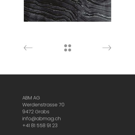
Marmor
ABM AG
Werdenstrasse 70
9472 Grabs
info@abmag.ch
+41 81 558 91 23