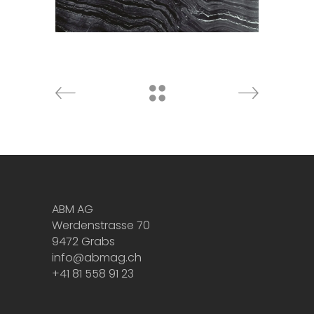
ABM AG
Werdenstrasse 70
9472 Grabs
info@abmag.ch
+41 81 558 91 23