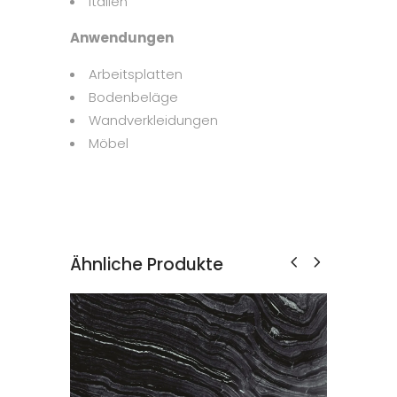
Italien
Anwendungen
Arbeitsplatten
Bodenbeläge
Wandverkleidungen
Möbel
Ähnliche Produkte
ANCIENT WOODEN ZEBRA
Marmor