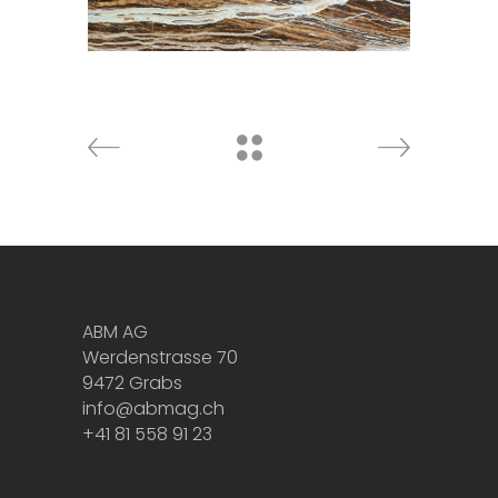
ABM AG
Werdenstrasse 70
9472 Grabs
info@abmag.ch
+41 81 558 91 23